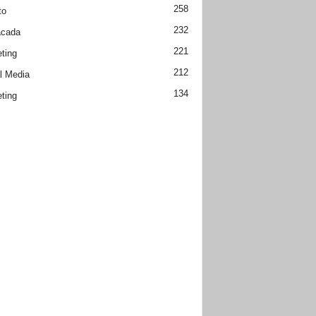
258
to
232
acada
221
ting
212
l Media
134
ting