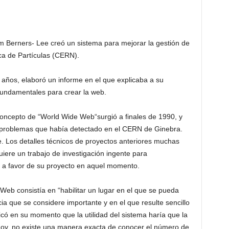
Tim Berners- Lee creó un sistema para mejorar la gestión de
ca de Partículas (CERN).
 años, elaboró un informe en el que explicaba a su
s fundamentales para crear la web.
concepto de “World Wide Web“surgió a finales de 1990, y
os problemas que había detectado en el CERN de Ginebra.
. Los detalles técnicos de proyectos anteriores muchas
iere un trabajo de investigación ingente para
 a favor de su proyecto en aquel momento.
Web consistía en “habilitar un lugar en el que se pueda
ia que se considere importante y en el que resulte sencillo
icó en su momento que la utilidad del sistema haría que la
hoy, no existe una manera exacta de conocer el número de