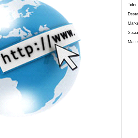
Talen
Dest
Marke
Socia
Marke