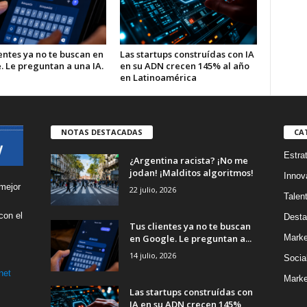
entes ya no te buscan en
Las startups construídas con IA
. Le preguntan a una IA.
en su ADN crecen 145% al año
en Latinoamérica
NOTAS DESTACADAS
CA
Estra
¿Argentina racista? ¡No me
jodan! ¡Malditos algoritmos!
Innov
mejor
22 julio, 2026
Talen
con el
Desta
Tus clientes ya no te buscan
s
en Google. Le preguntan a...
Marke
14 julio, 2026
Socia
net
Marke
Las startups construídas con
IA en su ADN crecen 145%