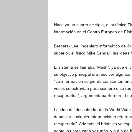
Hace ya un cuarto de siglo, el británico 
información en el Centro Europeo de Físi
Berners- Lee, ingeniero informático de 34
superior, el físico Mike Sendall, las idea
El sistema se llamaba “Mesh”, ya que el 
su objetivo principal era resolver algun
“La información se pierde constantemente
veces se extravían para siempre o se requ
recuperarlos”, argumentaba Berners- Lee
La idea del descubridor de la World Wide 
depositar cualquier información o referenc
recuperarla”. Además, el británico ya expl
gente lo usara cada vez más, y a día de 