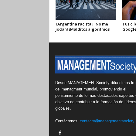
¿Argentina racista? ¡No me
Tus cli
jodan! ¡Malditos algoritmos!
Google
Desde MANAGEMENTSociety difundimos lo 
del managment mundial, promoviendo el
pensamiento de lo mas destacados expertos 
objetivo de contribuir a la formación de lídere
globales.
Contáctenos:
contacto@managementsociety.