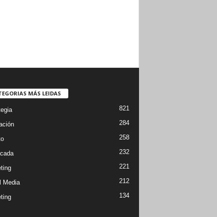
TEGORIAS MÁS LEIDAS
821
tegia
284
ación
258
to
232
cada
221
ting
212
l Media
134
ting