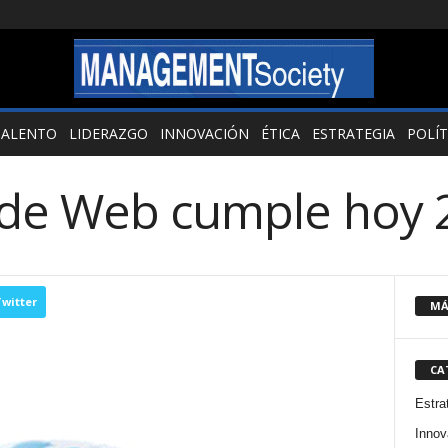
TALENTO
LIDERAZGO
INNOVACIÓN
ÉTICA
ESTRATEGIA
POLÍT
de Web cumple hoy 
witter
MÁ
CA
Estra
Innov