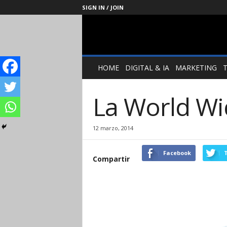
SIGN IN / JOIN
Management
Society
HOME
DIGITAL & IA
MARKETING
La World Wi
12 marzo, 2014
Facebook
T
Compartir