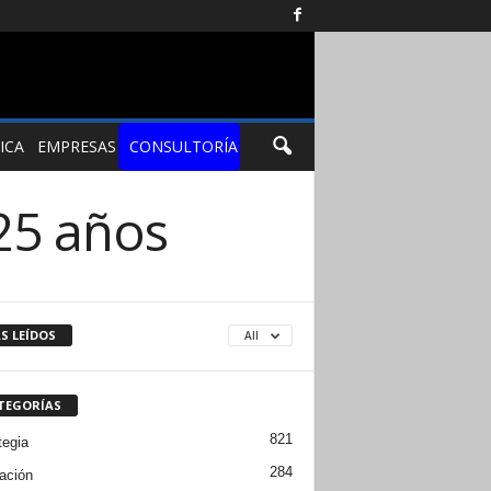
ICA
EMPRESAS
CONSULTORÍA
25 años
S LEÍDOS
All
TEGORÍAS
821
tegia
284
ación