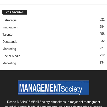
CATEGORÍAS
821
Estrategia
284
Innovación
258
Talento
232
Destacada
221
Marketing
212
Social Media
134
Marketing
Desde MANAGEMENTSociety difundimos lo mejor del managment
mundial, promoviendo el pensamiento de lo mas destacados expertos