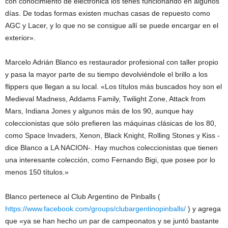
con conocimiento de electrónica los tenés funcionando en algunos
días. De todas formas existen muchas casas de repuesto como
AGC y Lacer, y lo que no se consigue allí se puede encargar en el
exterior».
Marcelo Adrián Blanco es restaurador profesional con taller propio
y pasa la mayor parte de su tiempo devolviéndole el brillo a los
flippers que llegan a su local. «Los títulos más buscados hoy son el
Medieval Madness, Addams Family, Twilight Zone, Attack from
Mars, Indiana Jones y algunos más de los 90, aunque hay
coleccionistas que sólo prefieren las máquinas clásicas de los 80,
como Space Invaders, Xenon, Black Knight, Rolling Stones y Kiss -
dice Blanco a LA NACION-. Hay muchos coleccionistas que tienen
una interesante colección, como Fernando Bigi, que posee por lo
menos 150 títulos.»
Blanco pertenece al Club Argentino de Pinballs (
https://www.facebook.com/groups/clubargentinopinballs/
) y agrega
que «ya se han hecho un par de campeonatos y se juntó bastante