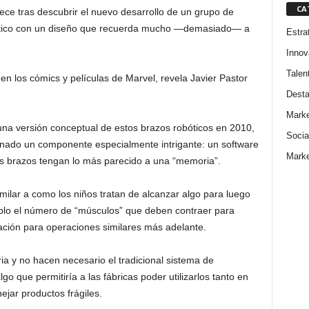
CA
arece tras descubrir el nuevo desarrollo de un grupo de
ótico con un diseño que recuerda mucho —demasiado— a
Estra
Innov
Talen
n los cómics y películas de Marvel, revela Javier Pastor
Dest
Marke
una versión conceptual de estos brazos robóticos en 2010,
Socia
nado un componente especialmente intrigante: un software
Marke
os brazos tengan lo más parecido a una “memoria”.
ilar a como los niños tratan de alcanzar algo para luego
plo el número de “músculos” que deben contraer para
ación para operaciones similares más adelante.
ia y no hacen necesario el tradicional sistema de
go que permitiría a las fábricas poder utilizarlos tanto en
jar productos frágiles.