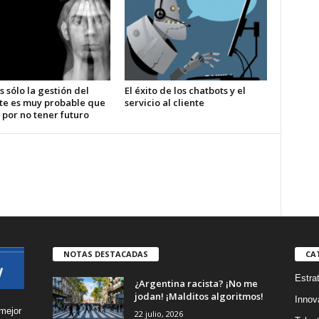
s sólo la gestión del
El éxito de los chatbots y el
te es muy probable que
servicio al cliente
 por no tener futuro
NOTAS DESTACADAS
CA
Estra
¿Argentina racista? ¡No me
jodan! ¡Malditos algoritmos!
Innov
mejor
22 julio, 2026