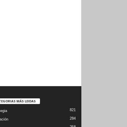
TEGORIAS MÁS LEIDAS
821
tegia
284
ación
258