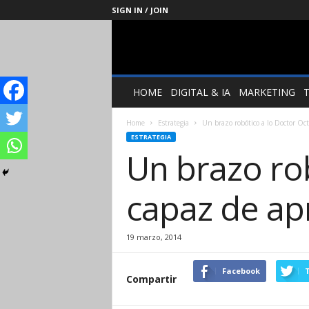
SIGN IN / JOIN
Management
Society
HOME
DIGITAL & IA
MARKETING
Home
Estrategia
Un brazo robótico a lo Doctor Oc
ESTRATEGIA
Un brazo ro
capaz de a
19 marzo, 2014
Facebook
T
Compartir