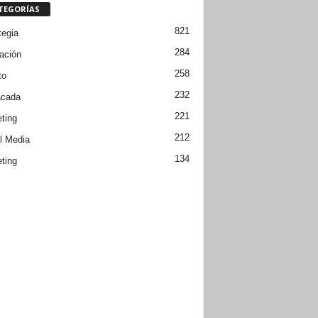
TEGORÍAS
821
tegia
284
ación
258
to
232
acada
221
ting
212
l Media
134
ting