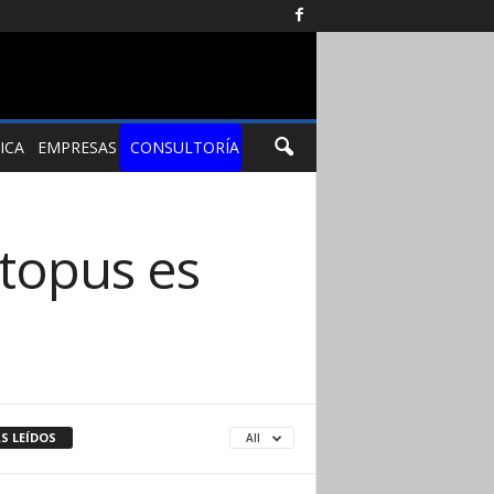
ICA
EMPRESAS
CONSULTORÍA
ctopus es
S LEÍDOS
All