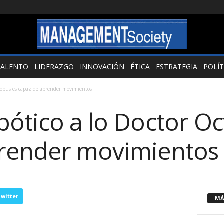
TALENTO
LIDERAZGO
INNOVACIÓN
ÉTICA
ESTRATEGIA
POLÍT
topus es capaz de aprender movimientos
bótico a lo Doctor O
prender movimientos
witter
MÁ