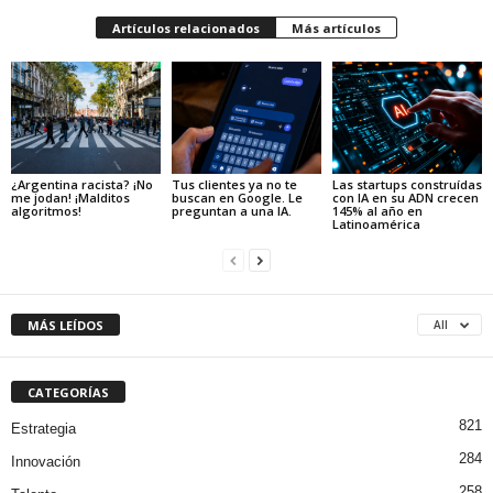
Artículos relacionados
Más artículos
¿Argentina racista? ¡No
Tus clientes ya no te
Las startups construídas
me jodan! ¡Malditos
buscan en Google. Le
con IA en su ADN crecen
algoritmos!
preguntan a una IA.
145% al año en
Latinoamérica
MÁS LEÍDOS
All
CATEGORÍAS
821
Estrategia
284
Innovación
258