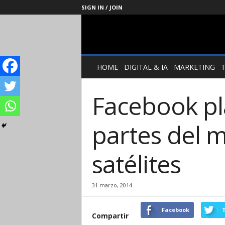
SIGN IN / JOIN
Management
Society
HOME
DIGITAL & IA
MARKETING
Facebook pla
partes del 
satélites
31 marzo, 2014
Facebook
T
Compartir