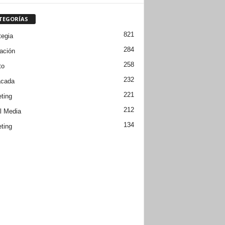
TEGORÍAS
821
tegia
284
ación
258
to
232
acada
221
ting
212
l Media
134
ting