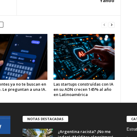
Yahoo
entes ya no te buscan en
Las startups construídas con IA
. Le preguntan a una IA.
en su ADN crecen 145% al año
en Latinoamérica
NOTAS DESTACADAS
CA
Estra
¿Argentina racista? ¡No me
jodan! ¡Malditos algoritmos!