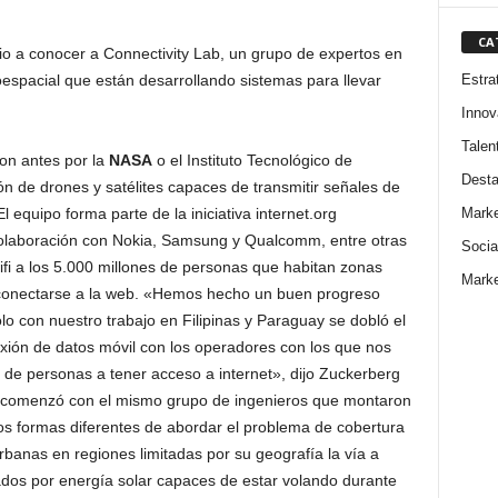
CA
io a conocer a Connectivity Lab, un grupo de expertos en
Estra
oespacial que están desarrollando sistemas para llevar
Innov
Talen
ron antes por la
NASA
o el Instituto Tecnológico de
Dest
ón de drones y satélites capaces de transmitir señales de
Marke
El equipo forma parte de la iniciativa internet.org
olaboración con Nokia, Samsung y Qualcomm, entre otras
Socia
fi a los 5.000 millones de personas que habitan zonas
Marke
 conectarse a la web. «Hemos hecho un buen progreso
lo con nuestro trabajo en Filipinas y Paraguay se dobló el
ón de datos móvil con los operadores con los que nos
de personas a tener acceso a internet», dijo Zuckerberg
ue comenzó con el mismo grupo de ingenieros que montaron
dos formas diferentes de abordar el problema de cobertura
banas en regiones limitadas por su geografía la vía a
sados por energía solar capaces de estar volando durante