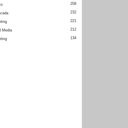
258
to
232
acada
221
ting
212
l Media
134
ting