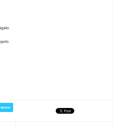
ágalo.
jarlo.
witter