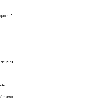
 qué no”.
de inútil.
otro.
sí mismo.