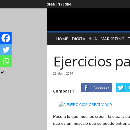
SIGN IN / JOIN
Management
Society
HOME
DIGITAL & IA
MARKETING
Ejercicios p
28 abril, 2014
Facebook
T
Compartir
Pese a lo que muchos creen, la creativid
que es un músculo que se puede entrenar