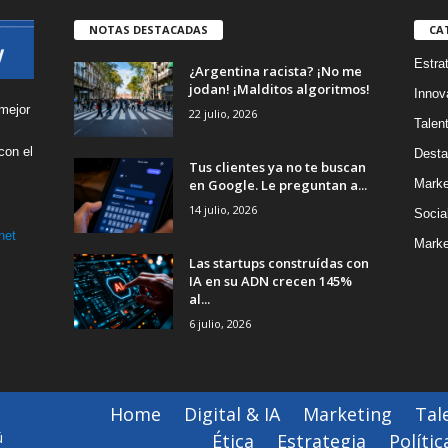
NOTAS DESTACADAS
CA
Estra
¿Argentina racista? ¡No me
jodan! ¡Malditos algoritmos!
Innov
mejor
22 julio, 2026
Talen
con el
Desta
Tus clientes ya no te buscan
s
en Google. Le preguntan a...
Marke
14 julio, 2026
Socia
net
Marke
Las startups construídas con
IA en su ADN crecen 145%
al...
6 julio, 2026
Home
Digital & IA
Marketing
Tal
ú
Ética
Estrategia
Polític