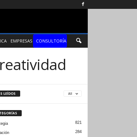
ICA
EMPRESAS
CONSULTORÍA
creatividad
S LEÍDOS
All
TEGORÍAS
821
tegia
284
ación