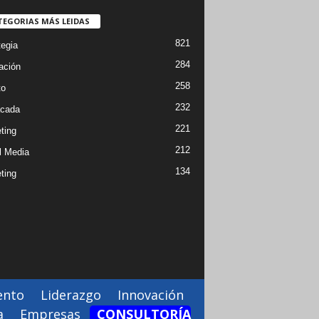
TEGORIAS MÁS LEIDAS
821
tegia
284
ación
258
to
232
cada
221
ting
212
l Media
134
ting
ento
Liderazgo
Innovación
a
Empresas
CONSULTORÍA