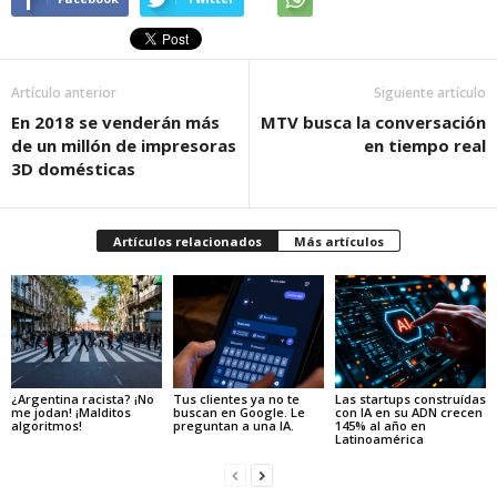
Artículo anterior
Siguiente artículo
En 2018 se venderán más
MTV busca la conversación
de un millón de impresoras
en tiempo real
3D domésticas
Artículos relacionados
Más artículos
¿Argentina racista? ¡No
Tus clientes ya no te
Las startups construídas
me jodan! ¡Malditos
buscan en Google. Le
con IA en su ADN crecen
algoritmos!
preguntan a una IA.
145% al año en
Latinoamérica