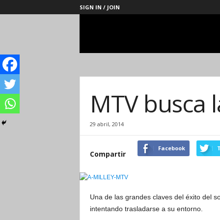
SIGN IN / JOIN
Management
Society
MTV busca l
29 abril, 2014
Facebook
T
Compartir
Una de las grandes claves del éxito del s
intentando trasladarse a su entorno.