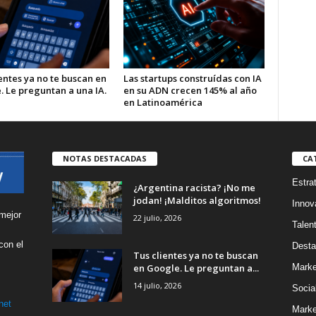
entes ya no te buscan en
Las startups construídas con IA
. Le preguntan a una IA.
en su ADN crecen 145% al año
en Latinoamérica
NOTAS DESTACADAS
CA
Estra
¿Argentina racista? ¡No me
jodan! ¡Malditos algoritmos!
Innov
mejor
22 julio, 2026
Talen
con el
Desta
Tus clientes ya no te buscan
s
en Google. Le preguntan a...
Marke
14 julio, 2026
Socia
net
Marke