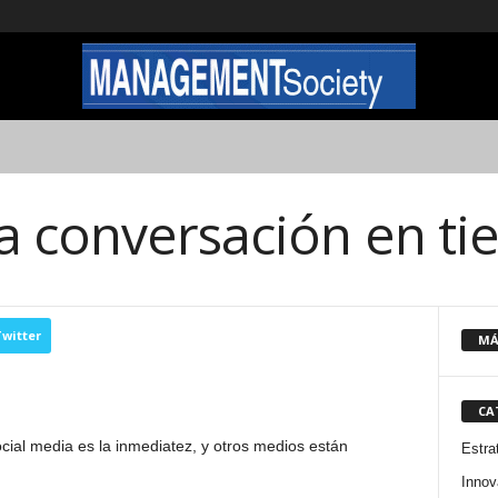
a conversación en ti
witter
MÁ
CA
ocial media es la inmediatez, y otros medios están
Estra
Innov