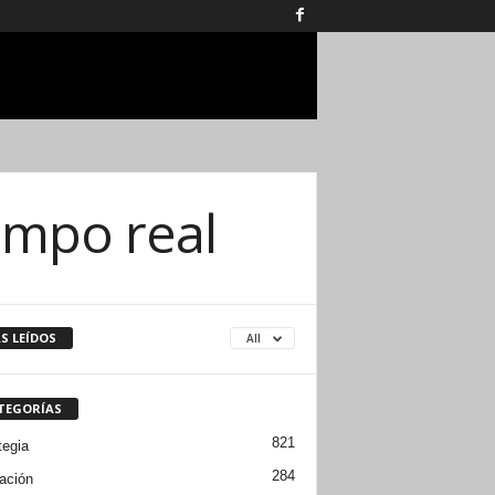
empo real
S LEÍDOS
All
TEGORÍAS
821
tegia
284
ación