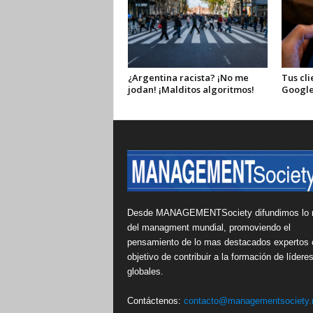
¿Argentina racista? ¡No me
Tus cli
jodan! ¡Malditos algoritmos!
Google
Desde MANAGEMENTSociety difundimos lo 
del managment mundial, promoviendo el
pensamiento de lo mas destacados expertos 
objetivo de contribuir a la formación de lídere
globales.
Contáctenos:
contacto@managementsociety.