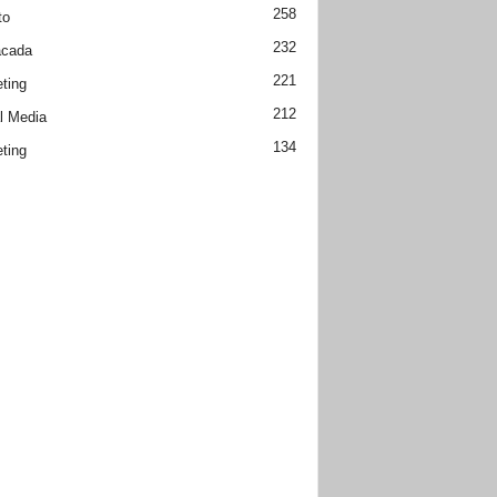
258
to
232
acada
221
ting
212
l Media
134
ting