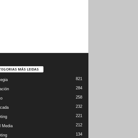
TEGORIAS MÁS LEIDAS
821
tegia
284
ación
258
to
232
cada
221
ting
212
l Media
134
ting