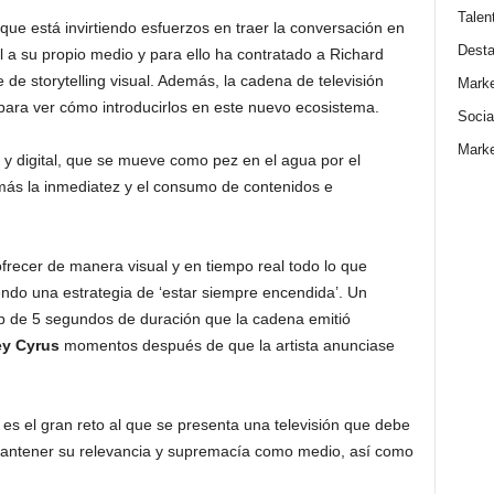
Talen
que está invirtiendo esfuerzos en traer la conversación en
Dest
al a su propio medio y para ello ha contratado a Richard
de storytelling visual. Además, la cadena de televisión
Marke
ara ver cómo introducirlos en este nuevo ecosistema.
Socia
Marke
y digital, que se mueve como pez en el agua por el
más la inmediatez y el consumo de contenidos e
frecer de manera visual y en tiempo real todo lo que
iendo una estrategia de ‘estar siempre encendida’. Un
lip de 5 segundos de duración que la cadena emitió
ey Cyrus
momentos después de que la artista anunciase
n es el gran reto al que se presenta una televisión que debe
mantener su relevancia y supremacía como medio, así como