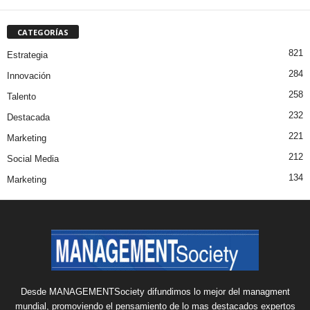
CATEGORÍAS
821
Estrategia
284
Innovación
258
Talento
232
Destacada
221
Marketing
212
Social Media
134
Marketing
Desde MANAGEMENTSociety difundimos lo mejor del managment
mundial, promoviendo el pensamiento de lo mas destacados expertos