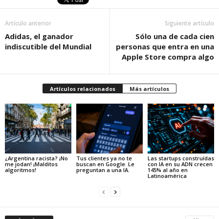
Artículo anterior
Siguiente artículo
Adidas, el ganador
Sólo una de cada cien
indiscutible del Mundial
personas que entra en una
Apple Store compra algo
Artículos relacionados
Más artículos
¿Argentina racista? ¡No
Tus clientes ya no te
Las startups construídas
me jodan! ¡Malditos
buscan en Google. Le
con IA en su ADN crecen
algoritmos!
preguntan a una IA.
145% al año en
Latinoamérica