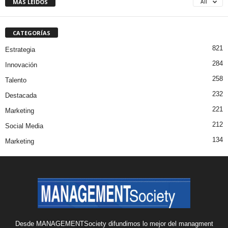
MÁS LEÍDOS
All
CATEGORÍAS
821
Estrategia
284
Innovación
258
Talento
232
Destacada
221
Marketing
212
Social Media
134
Marketing
Desde MANAGEMENTSociety difundimos lo mejor del managment