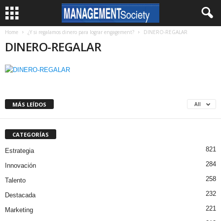
Home
¿Y si regalamos dinero para lograr engagement?
DINERO-REGALAR
DINERO-REGALAR
MÁS LEÍDOS
All
CATEGORÍAS
821
Estrategia
284
Innovación
258
Talento
232
Destacada
221
Marketing