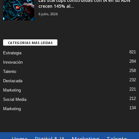
Las startups construídas con IA en su ADN
crecen 145% al...
6 julio, 2026
CATEGORIAS MÁS LEIDAS
821
Estrategia
284
Innovación
258
Talento
232
Destacada
221
Marketing
212
Social Media
134
Marketing
Home
Digital & IA
Marketing
Talento