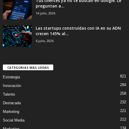
Tus clientes ya no te buscan en Google. Le
preguntan a...
14 julio, 2026
Las startups construídas con IA en su ADN
crecen 145% al...
6 julio, 2026
CATEGORIAS MÁS LEIDAS
821
Estrategia
284
Innovación
258
Talento
232
Destacada
221
Marketing
212
Social Media
134
Marketing