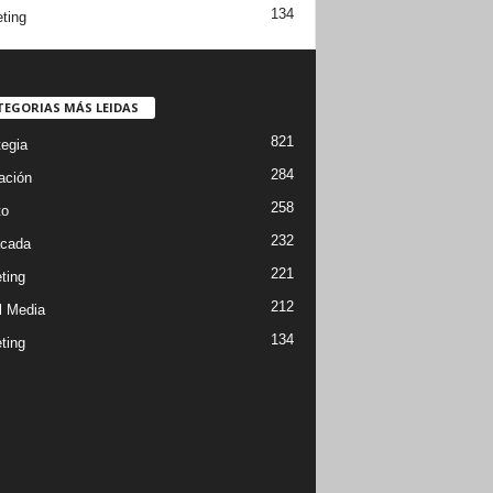
134
ting
TEGORIAS MÁS LEIDAS
821
tegia
284
ación
258
to
232
cada
221
ting
212
l Media
134
ting