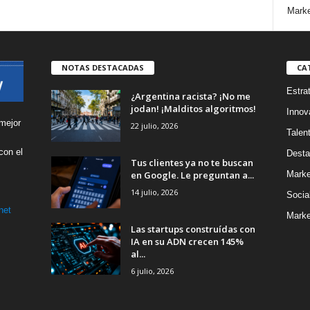
Marke
NOTAS DESTACADAS
CA
Estra
¿Argentina racista? ¡No me
jodan! ¡Malditos algoritmos!
Innov
mejor
22 julio, 2026
Talen
con el
Desta
Tus clientes ya no te buscan
s
en Google. Le preguntan a...
Marke
14 julio, 2026
Socia
net
Marke
Las startups construídas con
IA en su ADN crecen 145%
al...
6 julio, 2026