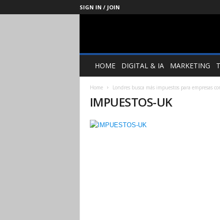
SIGN IN / JOIN
Management
Society
HOME
DIGITAL & IA
MARKETING
Home
Londres busca más impuestos para empresas co
IMPUESTOS-UK