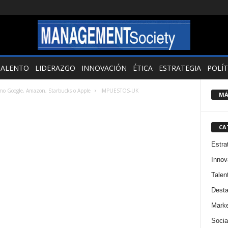
TALENTO
LIDERAZGO
INNOVACIÓN
ÉTICA
ESTRATEGIA
POLÍT
mo Google, Amazon, Starbucks o Apple
IMPUESTOS-UK
MÁ
CA
Estra
Innov
Talen
Dest
Marke
Socia