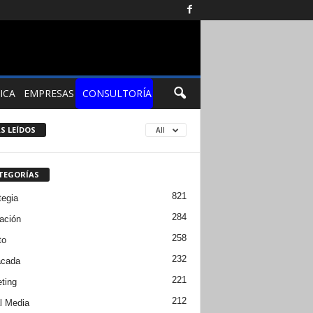
ICA
EMPRESAS
CONSULTORÍA
S LEÍDOS
All
TEGORÍAS
821
tegia
284
ación
258
to
232
acada
221
ting
212
l Media