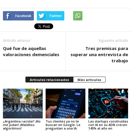
Facebook
Twitter
Artículo anterior
Siguiente artículo
Qué fue de aquellas
Tres premisas para
valoraciones demenciales
superar una entrevista de
trabajo
Artículos relacionados
Más artículos
¿Argentina racista? ¡No
Tus clientes ya no te
Las startups construídas
me jodan! ¡Malditos
buscan en Google. Le
con IA en su ADN crecen
algoritmos!
preguntan a una IA.
145% al año en