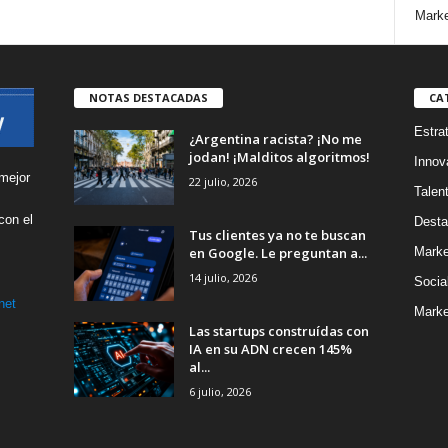
Marke
NOTAS DESTACADAS
CA
Estra
¿Argentina racista? ¡No me
jodan! ¡Malditos algoritmos!
Innov
mejor
22 julio, 2026
Talen
con el
Desta
Tus clientes ya no te buscan
s
en Google. Le preguntan a...
Marke
14 julio, 2026
Socia
net
Marke
Las startups construídas con
IA en su ADN crecen 145%
al...
6 julio, 2026