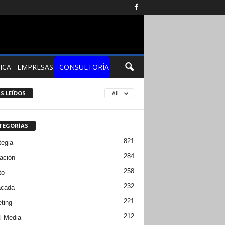
ICA
EMPRESAS
CONSULTORÍA
S LEÍDOS
All
TEGORÍAS
821
tegia
284
ación
258
to
232
acada
221
ting
212
l Media