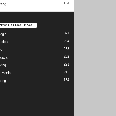
134
ting
TEGORIAS MÁS LEIDAS
821
tegia
284
ación
258
to
232
cada
221
ting
212
l Media
134
ting