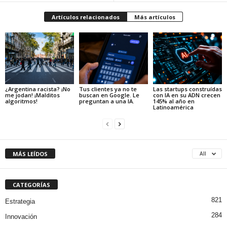
Artículos relacionados
Más artículos
¿Argentina racista? ¡No
Tus clientes ya no te
Las startups construídas
me jodan! ¡Malditos
buscan en Google. Le
con IA en su ADN crecen
algoritmos!
preguntan a una IA.
145% al año en
Latinoamérica
MÁS LEÍDOS
All
CATEGORÍAS
821
Estrategia
284
Innovación