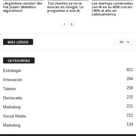
¿Argentina racista? ¡No
Tus clientes ya no te
Las startups construídas
me jodan! ¡Malditos
buscan en Google. Le
con IA en su ADN crecen
algoritmos!
preguntan a una IA.
145% al año en
Latinoamérica
MÁS LEÍDOS
All
CATEGORÍAS
821
Estrategia
284
Innovación
258
Talento
232
Destacada
221
Marketing
212
Social Media
134
Marketing