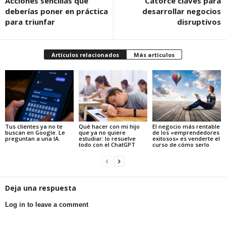
Acciones sencillas que
Catorce claves para
deberías poner en práctica
desarrollar negocios
para triunfar
disruptivos
Artículos relacionados
Más artículos
Tus clientes ya no te
Qué hacer con mi hijo
El negocio más rentable
buscan en Google. Le
que ya no quiere
de los «emprendedores
preguntan a una IA.
estudiar: lo resuelve
exitosos» es venderte el
todo con el ChatGPT
curso de cómo serlo
Deja una respuesta
Log in to leave a comment