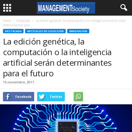
Home
Destacada
La edición genética, la computación o la inteligencia artificial serán
determinantes para...
DESTACADA
ARTÍCULOS DE COLECCIÓN
INNOVACIÓN
La edición genética, la
computación o la inteligencia
artificial serán determinantes
para el futuro
15 noviembre, 2017
Facebook
Twitter