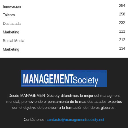
284
Innovación
258
Talento
232
Destacada
221
Marketing
212
Social Media
134
Marketing
Desde MANAGEMENTSociety difundimos lo mejor del managment
mundial, promoviendo el pensamiento de lo mas destacados expertos
con el objetivo de contribuir a la formación de líderes globales.
Contáctenos:
contacto@managementsociety.net