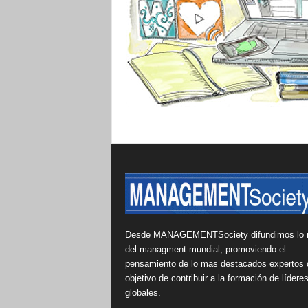
Desde MANAGEMENTSociety difundimos lo 
del managment mundial, promoviendo el
pensamiento de lo mas destacados expertos 
objetivo de contribuir a la formación de lídere
globales.