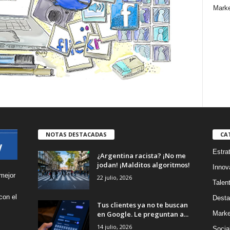
Marke
NOTAS DESTACADAS
CA
Estra
¿Argentina racista? ¡No me
jodan! ¡Malditos algoritmos!
Innov
mejor
22 julio, 2026
Talen
con el
Desta
Tus clientes ya no te buscan
s
en Google. Le preguntan a...
Marke
14 julio, 2026
Socia