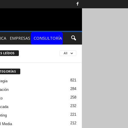
ICA
EMPRESAS
CONSULTORÍA
S LEÍDOS
All
TEGORÍAS
821
tegia
284
ación
258
to
232
acada
221
ting
212
l Media