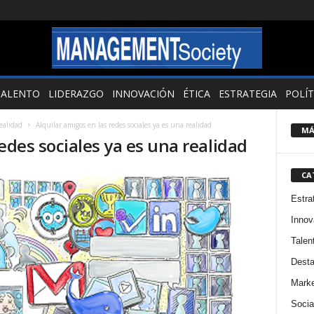
TALENTO
LIDERAZGO
INNOVACIÓN
ÉTICA
ESTRATEGIA
POLÍT
realidad
Alquilar amigos en las redes sociales ya es una realidad
MÁ
edes sociales ya es una realidad
CA
Estra
Innov
Talen
Dest
Marke
Socia