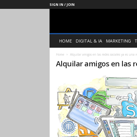
SIGN IN / JOIN
Management
Society
HOME
DIGITAL & IA
MARKETING
Home
Alquilar amigos en las redes sociales ya es una 
Alquilar amigos en las r