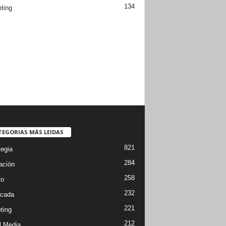
134
ting
TEGORIAS MÁS LEIDAS
821
tegia
284
ación
258
to
232
cada
221
ting
212
l Media