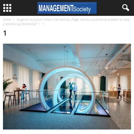
Home
La gente no quiere volver a las oficinas ¿Pagar menos a quienes se quedan en casa
y recortar sus beneficios?
1
1