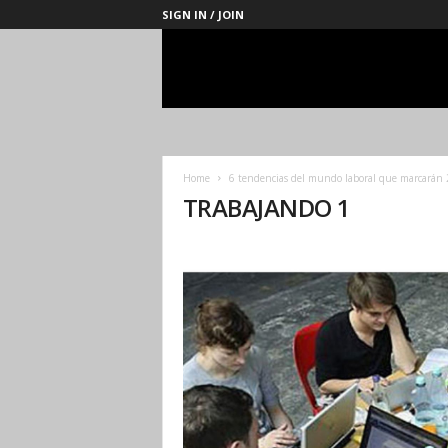
SIGN IN / JOIN
Management
Society
Home
6 tendencias del mundo laboral que marcarán
TRABAJANDO 1