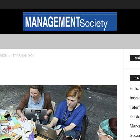
 2025
TRABAJANDO 1
MÁ
CA
Estra
Innov
Talen
Dest
Marke
Socia