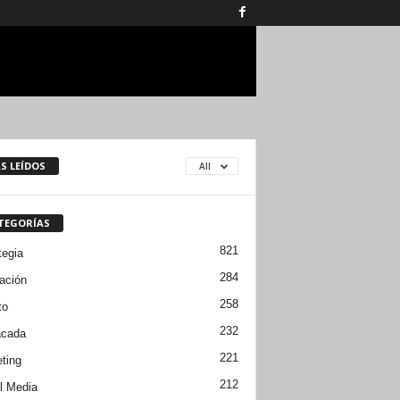
S LEÍDOS
All
TEGORÍAS
821
tegia
284
ación
258
to
232
acada
221
ting
212
l Media