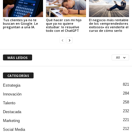
Tus clientes ya no te
Qué hacer con mi hijo
El negocio más rentable
buscan en Google. Le
que ya no quiere
de los «emprendedores
preguntan a una IA.
estudiar: lo resuelve
exitosos» es venderte el
todo con el ChatGPT
curso de cómo serlo
MÁS LEÍDOS
All
CATEGORÍAS
821
Estrategia
284
Innovación
258
Talento
232
Destacada
221
Marketing
212
Social Media