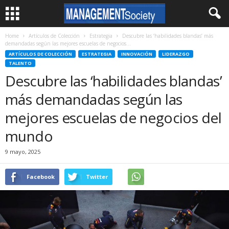
Home
Artículos de Colección
Estrategia
Descubre las ‘habilidades blandas’ más
demandadas según las mejores escuelas de negocios...
ARTÍCULOS DE COLECCIÓN
ESTRATEGIA
INNOVACIÓN
LIDERAZGO
TALENTO
Descubre las ‘habilidades blandas’
más demandadas según las
mejores escuelas de negocios del
mundo
9 mayo, 2025
Facebook
Twitter