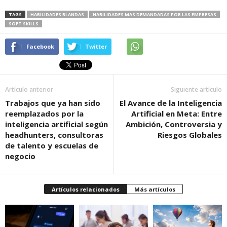
TAGS
HABILIDADES BLANDAS
HABILIDADES MAS DEMANDADAS POR LAS EMPRESAS
SOFT SKILLS
Facebook
Twitter
Artículo anterior
Siguiente artículo
Trabajos que ya han sido
El Avance de la Inteligencia
reemplazados por la
Artificial en Meta: Entre
inteligencia artificial según
Ambición, Controversia y
headhunters, consultoras
Riesgos Globales
de talento y escuelas de
negocio
Artículos relacionados
Más artículos