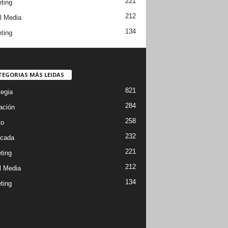
221
ting
212
l Media
134
ting
TEGORIAS MÁS LEIDAS
821
tegia
284
ación
258
to
232
cada
221
ting
212
l Media
134
ting