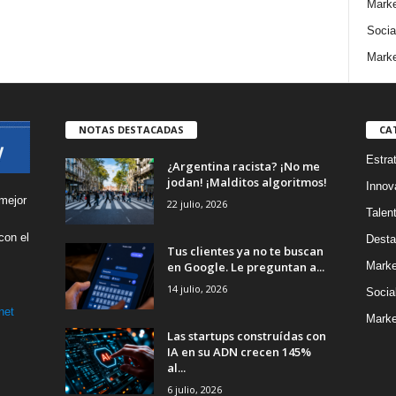
Marke
Socia
Marke
NOTAS DESTACADAS
CA
Estra
¿Argentina racista? ¡No me
jodan! ¡Malditos algoritmos!
Innov
mejor
22 julio, 2026
Talen
con el
Desta
Tus clientes ya no te buscan
s
en Google. Le preguntan a...
Marke
14 julio, 2026
Socia
net
Marke
Las startups construídas con
IA en su ADN crecen 145%
al...
6 julio, 2026