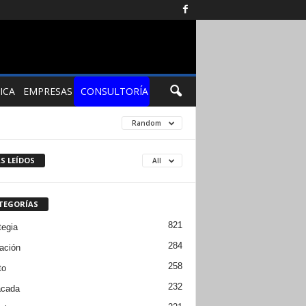
ICA
EMPRESAS
CONSULTORÍA
Random
S LEÍDOS
All
TEGORÍAS
821
tegia
284
ación
258
to
232
acada