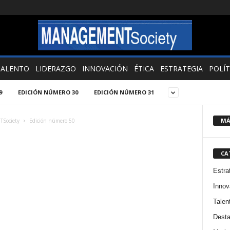
TALENTO
LIDERAZGO
INNOVACIÓN
ÉTICA
ESTRATEGIA
POLÍT
9
EDICIÓN NÚMERO 30
EDICIÓN NÚMERO 31
MÁ
Society
Edición número 50
CA
Estra
Innov
Talen
Dest