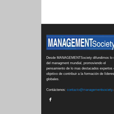
Desde MANAGEMENTSociety difundimos lo 
del managment mundial, promoviendo el
pensamiento de lo mas destacados expertos 
objetivo de contribuir a la formación de lídere
globales.
Contáctenos:
contacto@managementsociety.