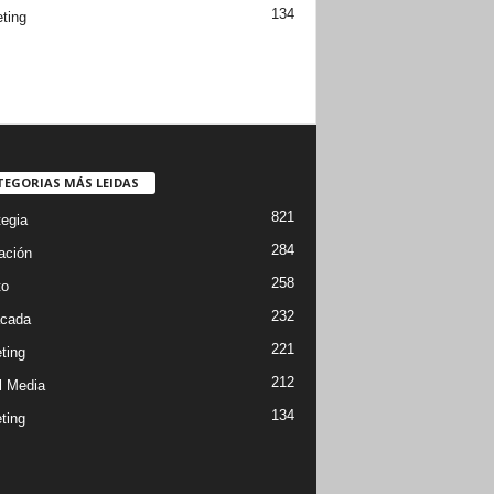
134
ting
TEGORIAS MÁS LEIDAS
821
tegia
284
ación
258
to
232
cada
221
ting
212
l Media
134
ting