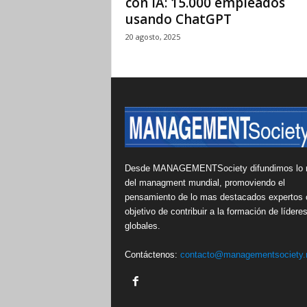
con IA: 15.000 empleados
usando ChatGPT
20 agosto, 2025
Desde MANAGEMENTSociety difundimos lo 
del managment mundial, promoviendo el
pensamiento de lo mas destacados expertos 
objetivo de contribuir a la formación de lídere
globales.
Contáctenos:
contacto@managementsociety.