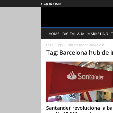
SIGN IN / JOIN
Management
Society
HOME
DIGITAL & IA
MARKETING
Home
Tags
Barcelona hub de innovación IA
Tag: Barcelona hub de 
Santander revoluciona la ba