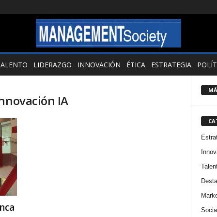
TALENTO
LIDERAZGO
INNOVACIÓN
ÉTICA
ESTRATEGIA
POLÍT
MÁ
innovación IA
CA
Estra
Innov
Talen
Dest
Marke
nca
Socia