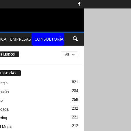
ICA
EMPRESAS
CONSULTORÍA
S LEÍDOS
All
TEGORÍAS
821
tegia
284
ación
258
to
232
acada
221
ting
212
l Media