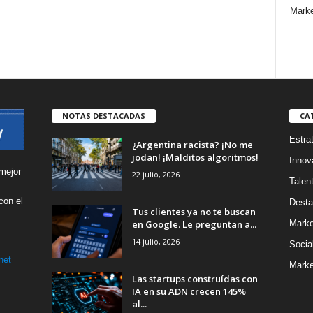
Marke
NOTAS DESTACADAS
CA
Estra
¿Argentina racista? ¡No me
jodan! ¡Malditos algoritmos!
Innov
mejor
22 julio, 2026
Talen
con el
Desta
Tus clientes ya no te buscan
s
en Google. Le preguntan a...
Marke
14 julio, 2026
Socia
net
Marke
Las startups construídas con
IA en su ADN crecen 145%
al...