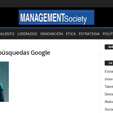
TALENTO
LIDERAZGO
INNOVACIÓN
ÉTICA
ESTRATEGIA
POLÍT
MÁ
n búsquedas Google
CA
Estra
Innov
Talen
Dest
Marke
Socia