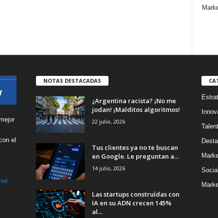
Marke
NOTAS DESTACADAS
CA
Estra
¿Argentina racista? ¡No me
jodan! ¡Malditos algoritmos!
Innov
mejor
22 julio, 2026
Talen
con el
Desta
Tus clientes ya no te buscan
s
en Google. Le preguntan a...
Marke
14 julio, 2026
Socia
net
Marke
Las startups construídas con
IA en su ADN crecen 145%
al...