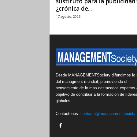
sustituto para la publicidad:
¿crónica de...
17 agosto, 2025
Desde MANAGEMENTSociety difundimos lo 
del managment mundial, promoviendo el
pensamiento de lo mas destacados expertos 
objetivo de contribuir a la formación de lídere
globales.
Contáctenos:
contacto@managementsociety.