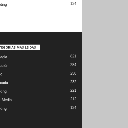
134
ting
TEGORIAS MÁS LEIDAS
821
tegia
284
ación
258
to
232
cada
221
ting
212
l Media
134
ting