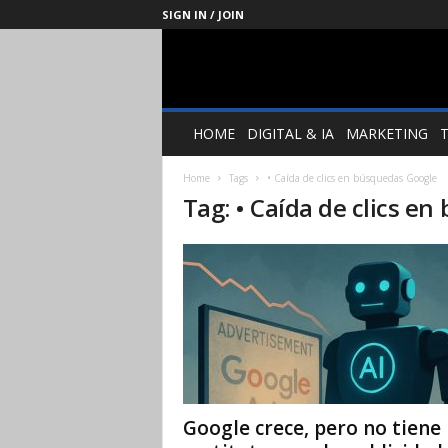
SIGN IN / JOIN
Management
Society
HOME
DIGITAL & IA
MARKETING
Home
Tags
• Caída de clics en búsquedas Google
Tag: • Caída de clics e
Google crece, pero no tiene