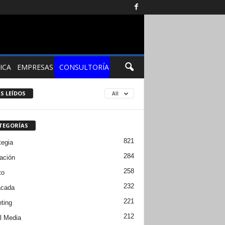
ICA
EMPRESAS
CONSULTORÍA
S LEÍDOS
All
TEGORÍAS
821
tegia
284
ación
258
to
232
acada
221
ting
212
l Media