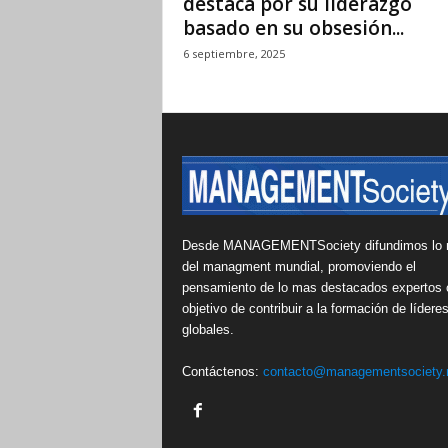
destaca por su liderazgo
basado en su obsesión...
6 septiembre, 2025
Desde MANAGEMENTSociety difundimos lo 
del managment mundial, promoviendo el
pensamiento de lo mas destacados expertos 
objetivo de contribuir a la formación de lídere
globales.
Contáctenos:
contacto@managementsociety.