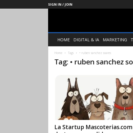
SIGN IN / JOIN
Management
Society
HOME
DIGITAL & IA
MARKETING
Home
Tags
• ruben sanchez soares
Tag: • ruben sanchez s
La Startup Mascoterias.com