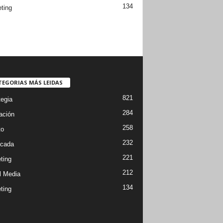
134
ting
TEGORIAS MÁS LEIDAS
821
tegia
284
ación
258
to
232
cada
221
ting
212
l Media
134
ting