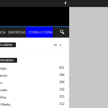
ICA
EMPRESAS
CONSULTORÍA
S LEÍDOS
All
TEGORÍAS
821
tegia
284
ación
258
to
232
acada
221
ting
212
l Media