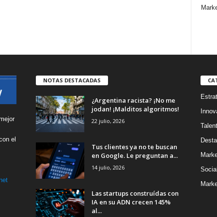
Marke
NOTAS DESTACADAS
CA
Estra
¿Argentina racista? ¡No me
jodan! ¡Malditos algoritmos!
Innov
mejor
22 julio, 2026
Talen
con el
Desta
Tus clientes ya no te buscan
s
en Google. Le preguntan a...
Marke
14 julio, 2026
Socia
net
Marke
Las startups construídas con
IA en su ADN crecen 145%
al...