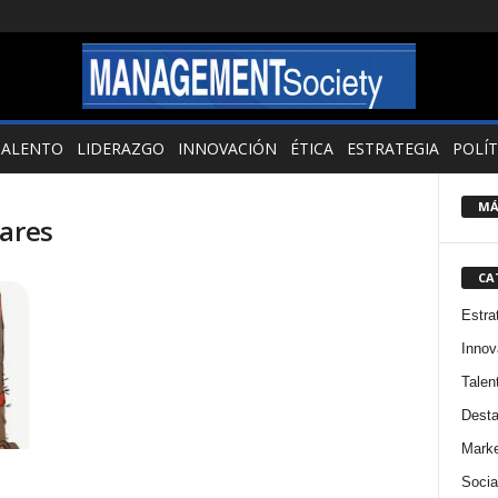
TALENTO
LIDERAZGO
INNOVACIÓN
ÉTICA
ESTRATEGIA
POLÍT
MÁ
oares
CA
Estra
Innov
Talen
Dest
Marke
Socia