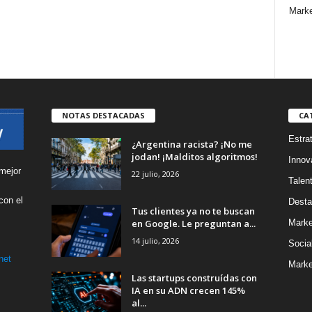
Marke
NOTAS DESTACADAS
CA
Estra
¿Argentina racista? ¡No me
jodan! ¡Malditos algoritmos!
Innov
mejor
22 julio, 2026
Talen
con el
Desta
Tus clientes ya no te buscan
s
en Google. Le preguntan a...
Marke
14 julio, 2026
Socia
net
Marke
Las startups construídas con
IA en su ADN crecen 145%
al...