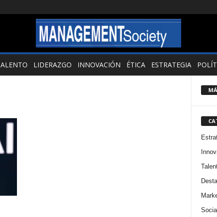
TALENTO
LIDERAZGO
INNOVACIÓN
ÉTICA
ESTRATEGIA
POLÍT
MÁ
CA
Estra
Innov
Talen
Dest
Marke
Socia