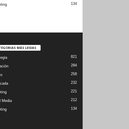
134
ting
TEGORIAS MÁS LEIDAS
821
tegia
284
ación
258
to
232
cada
221
ting
212
l Media
134
ting