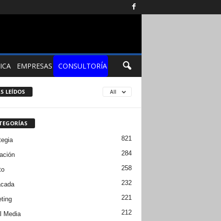
ICA
EMPRESAS
CONSULTORÍA
S LEÍDOS
All
TEGORÍAS
821
tegia
284
ación
258
to
232
acada
221
ting
212
l Media