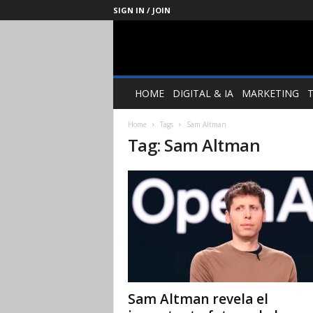
SIGN IN / JOIN
Management
Society
HOME
DIGITAL & IA
MARKETING
Home
Tags
Sam Altman
Tag: Sam Altman
Sam Altman revela el