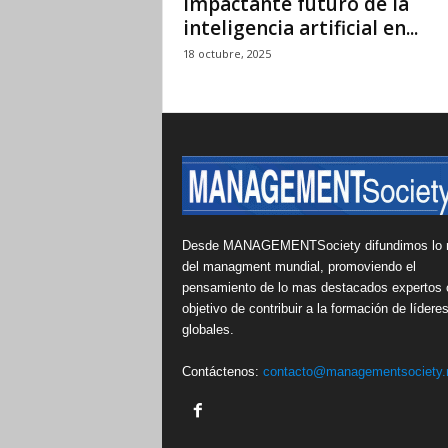
impactante futuro de la
inteligencia artificial en...
18 octubre, 2025
Desde MANAGEMENTSociety difundimos lo 
del managment mundial, promoviendo el
pensamiento de lo mas destacados expertos 
objetivo de contribuir a la formación de lídere
globales.
Contáctenos:
contacto@managementsociety.