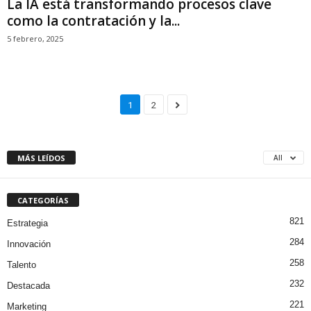
La IA está transformando procesos clave
como la contratación y la...
5 febrero, 2025
1
2
MÁS LEÍDOS
All
CATEGORÍAS
821
Estrategia
284
Innovación
258
Talento
232
Destacada
221
Marketing