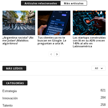
Artículos relacionados
Más artículos
¿Argentina racista? ¡No
Tus clientes ya no te
Las startups construídas
me jodan! ¡Malditos
buscan en Google. Le
con IA en su ADN crecen
algoritmos!
preguntan a una IA.
145% al año en
Latinoamérica
MÁS LEÍDOS
All
CATEGORÍAS
821
Estrategia
284
Innovación
258
Talento