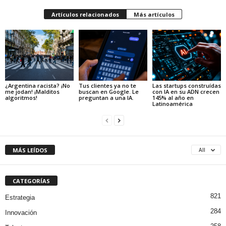
Artículos relacionados
Más artículos
¿Argentina racista? ¡No
Tus clientes ya no te
Las startups construídas
me jodan! ¡Malditos
buscan en Google. Le
con IA en su ADN crecen
algoritmos!
preguntan a una IA.
145% al año en
Latinoamérica
MÁS LEÍDOS
All
CATEGORÍAS
821
Estrategia
284
Innovación