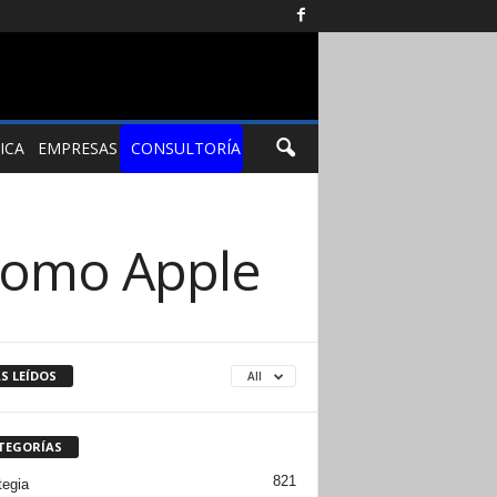
ICA
EMPRESAS
CONSULTORÍA
como Apple
S LEÍDOS
All
TEGORÍAS
821
tegia