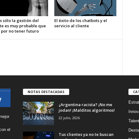
s sólo la gestión del
El éxito de los chatbots y el
te es muy probable que
servicio al cliente
 por no tener futuro
NOTAS DESTACADAS
CA
Estra
¿Argentina racista? ¡No me
jodan! ¡Malditos algoritmos!
Innov
mejor
22 julio, 2026
Talen
con el
Desta
Tus clientes ya no te buscan
s