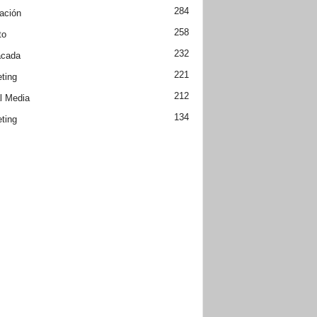
284
ación
258
to
232
acada
221
ting
212
l Media
134
ting