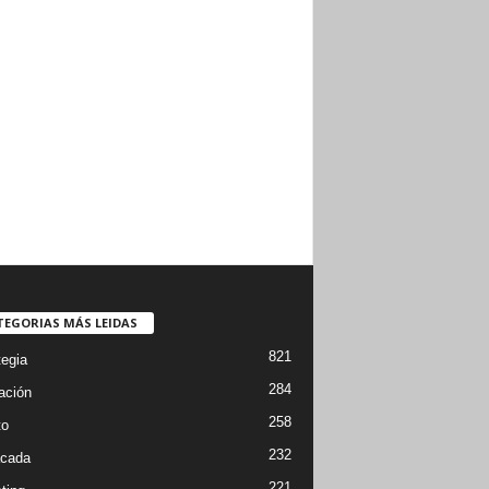
TEGORIAS MÁS LEIDAS
821
tegia
284
ación
258
to
232
cada
221