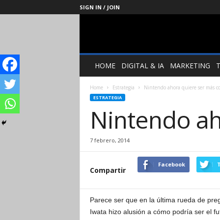
SIGN IN / JOIN
Management
Society
HOME
DIGITAL & IA
MARKETING
Home
Estrategia
Nintendo ahora quiere ser más c
ESTRATEGIA
Nintendo ah
7 febrero, 2014
Facebook
T
Compartir
Parece ser que en la última rueda de pre
Iwata hizo alusión a cómo podría ser el f