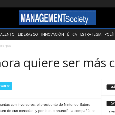
TALENTO
LIDERAZGO
INNOVACIÓN
ÉTICA
ESTRATEGIA
POLÍT
omo Apple
ora quiere ser más 
witter
MÁ
CA
guntas con inversores, el presidente de Nintendo Satoru
uturo de sus consolas, y por lo que anunció, la compañía se
Estra