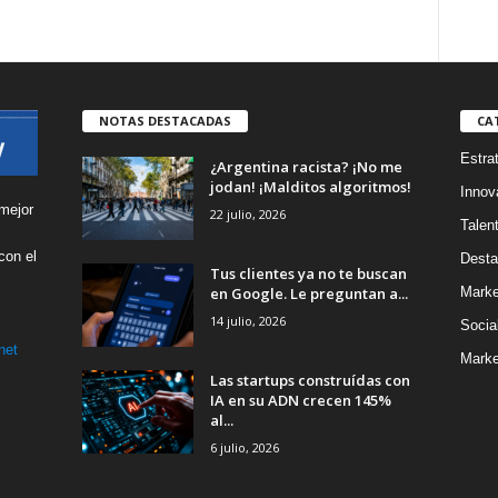
NOTAS DESTACADAS
CA
Estra
¿Argentina racista? ¡No me
jodan! ¡Malditos algoritmos!
Innov
mejor
22 julio, 2026
Talen
con el
Desta
Tus clientes ya no te buscan
s
en Google. Le preguntan a...
Marke
14 julio, 2026
Socia
net
Marke
Las startups construídas con
IA en su ADN crecen 145%
al...
6 julio, 2026