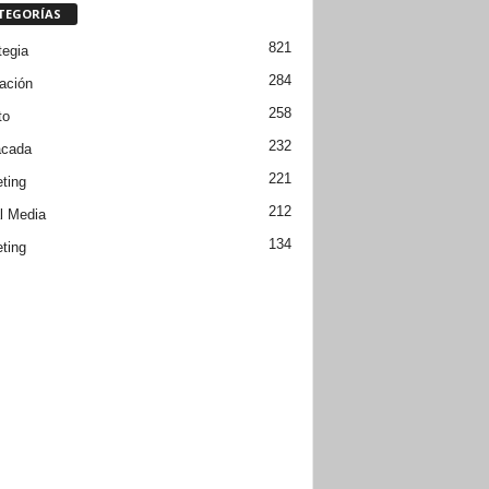
TEGORÍAS
821
tegia
284
ación
258
to
232
acada
221
ting
212
l Media
134
ting