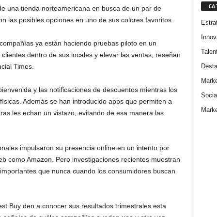
CA
d de una tienda norteamericana en busca de un par de
on las posibles opciones en uno de sus colores favoritos.
Estra
Innov
s compañías ya están haciendo pruebas piloto en un
Talen
 clientes dentro de sus locales y elevar las ventas, reseñan
Dest
ncial Times.
Marke
ienvenida y las notificaciones de descuentos mientras los
Socia
físicas. Además se han introducido apps que permiten a
Marke
ras les echan un vistazo, evitando de esa manera las
ionales impulsaron su presencia online en un intento por
 web como Amazon. Pero investigaciones recientes muestran
ás importantes que nunca cuando los consumidores buscan
st Buy den a conocer sus resultados trimestrales esta