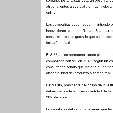
semana, los analistas estarán observand
atraer clientes a sus plataformas, y elevar
online.
Las compañías deben seguir invirtiendo en 
innovadoras, comentó Renato Scaff, direct
consumidores les gusta lo que están recib
físicas”, señaló.
El 21% de los norteamericanos planea ele
comparado con 9% en 2013, según un est
consultadas señaló que viajaría a una tien
disponibilidad del producto a tiempo real.
Bill Martin, presidente del grupo de inves
deben dedicarle la misma cantidad de tiem
90% del consumo.
Los analistas del sector sostienen que l