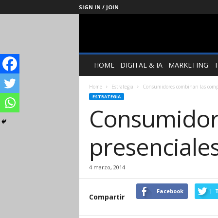
SIGN IN / JOIN
Management
Society
HOME
DIGITAL & IA
MARKETING
Home
Estrategia
Consumidores combinan las compr
ESTRATEGIA
Consumidor
presenciales
4 marzo, 2014
Facebook
T
Compartir