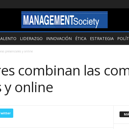
TALENTO
LIDERAZGO
INNOVACIÓN
ÉTICA
ESTRATEGIA
POLÍT
as presenciales y online
es combinan las co
 y online
witter
MÁ