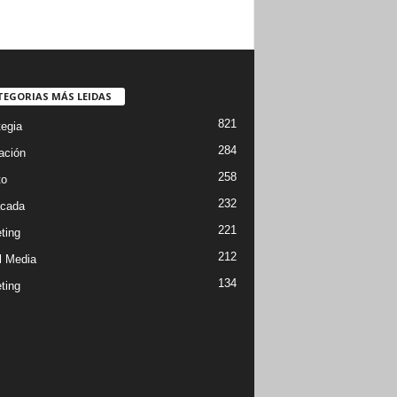
TEGORIAS MÁS LEIDAS
821
tegia
284
ación
258
to
232
cada
221
ting
212
l Media
134
ting