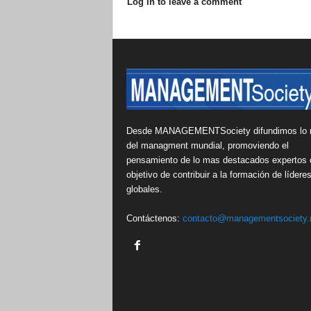
Log in to leave a comment
Desde MANAGEMENTSociety difundimos lo 
del managment mundial, promoviendo el
pensamiento de lo mas destacados expertos 
objetivo de contribuir a la formación de lídere
globales.
Contáctenos:
contacto@managementsociety.