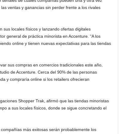
o señales de cuáles compañías pueden una y otra vez
 las ventas y ganancias sin perder frente a los rivales
sus locales físicos y lanzando ofertas digitales
or general de práctica minorista en Accenture. “A los
iendo online y tienen nuevas expectativas para las tiendas
var sus compras en comercios tradicionales este año,
udio de Accenture. Cerca del 90% de las personas
da y compraría online si los retailers ofrecieran
tigaciones Shopper Trak, afirmó que las tiendas minoristas
po a sus locales físicos, donde se sigue concretando el
as compañías más exitosas serán probablemente los