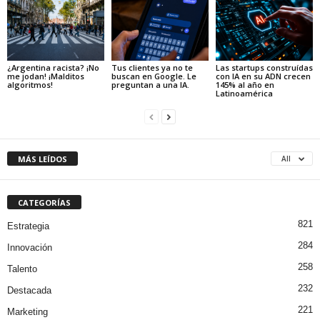
¿Argentina racista? ¡No
Tus clientes ya no te
Las startups construídas
me jodan! ¡Malditos
buscan en Google. Le
con IA en su ADN crecen
algoritmos!
preguntan a una IA.
145% al año en
Latinoamérica
MÁS LEÍDOS
All
CATEGORÍAS
821
Estrategia
284
Innovación
258
Talento
232
Destacada
221
Marketing