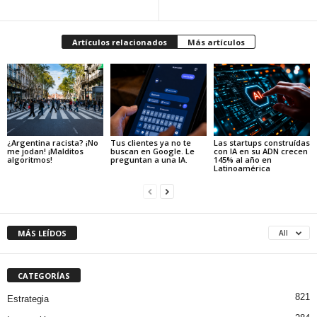
Artículos relacionados
Más artículos
¿Argentina racista? ¡No
Tus clientes ya no te
Las startups construídas
me jodan! ¡Malditos
buscan en Google. Le
con IA en su ADN crecen
algoritmos!
preguntan a una IA.
145% al año en
Latinoamérica
MÁS LEÍDOS
All
CATEGORÍAS
821
Estrategia