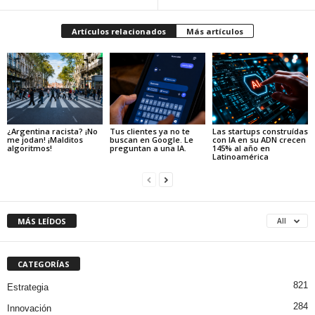
Artículos relacionados
Más artículos
¿Argentina racista? ¡No
Tus clientes ya no te
Las startups construídas
me jodan! ¡Malditos
buscan en Google. Le
con IA en su ADN crecen
algoritmos!
preguntan a una IA.
145% al año en
Latinoamérica
MÁS LEÍDOS
All
CATEGORÍAS
821
Estrategia
284
Innovación