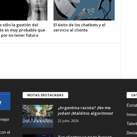
s sólo la gestión del
El éxito de los chatbots y el
te es muy probable que
servicio al cliente
 por no tener futuro
NOTAS DESTACADAS
CA
Estra
¿Argentina racista? ¡No me
jodan! ¡Malditos algoritmos!
Innov
mejor
22 julio, 2026
Talen
con el
Desta
Tus clientes ya no te buscan