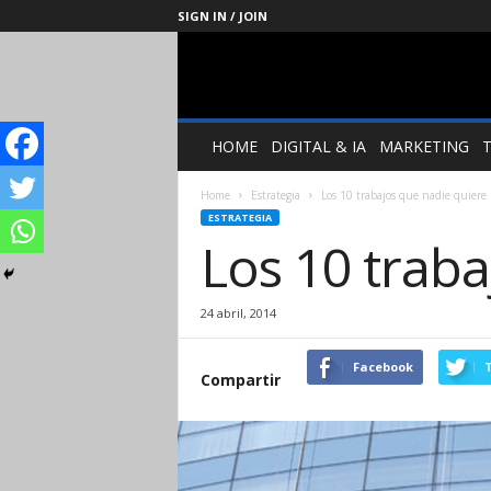
SIGN IN / JOIN
Management
Society
HOME
DIGITAL & IA
MARKETING
Home
Estrategia
Los 10 trabajos que nadie quiere 
ESTRATEGIA
Los 10 trab
24 abril, 2014
Facebook
T
Compartir