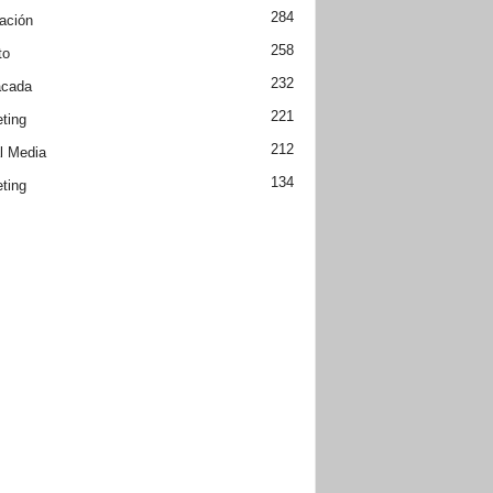
284
ación
258
to
232
acada
221
ting
212
l Media
134
ting