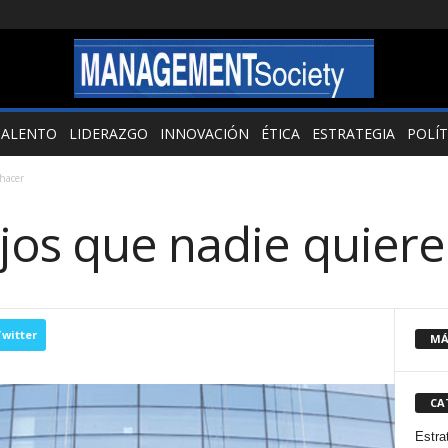
TALENTO
LIDERAZGO
INNOVACIÓN
ÉTICA
ESTRATEGIA
POLÍT
hacer
ajos que nadie quiere
witter
MÁ
CA
Estra