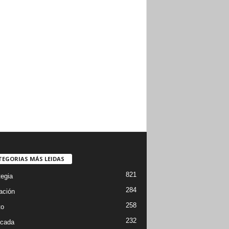
TEGORIAS MÁS LEIDAS
821
tegia
284
ación
258
to
232
cada