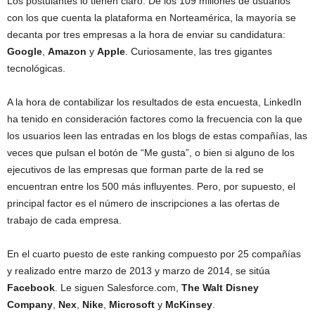
Los postulantes lo tienen claro. De los 109 millones de usuarios
con los que cuenta la plataforma en Norteamérica, la mayoría se
decanta por tres empresas a la hora de enviar su candidatura:
Google
,
Amazon
y
Apple
. Curiosamente, las tres gigantes
tecnológicas.
A la hora de contabilizar los resultados de esta encuesta, LinkedIn
ha tenido en consideración factores como la frecuencia con la que
los usuarios leen las entradas en los blogs de estas compañías, las
veces que pulsan el botón de “Me gusta”, o bien si alguno de los
ejecutivos de las empresas que forman parte de la red se
encuentran entre los 500 más influyentes. Pero, por supuesto, el
principal factor es el número de inscripciones a las ofertas de
trabajo de cada empresa.
En el cuarto puesto de este ranking compuesto por 25 compañías
y realizado entre marzo de 2013 y marzo de 2014, se sitúa
Facebook
. Le siguen Salesforce.com,
The Walt Disney
Company
,
Nex
,
Nike
,
Microsoft
y
McKinsey
.