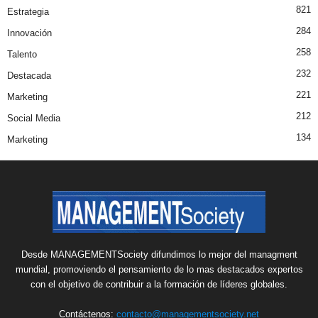
821
Estrategia
284
Innovación
258
Talento
232
Destacada
221
Marketing
212
Social Media
134
Marketing
Desde MANAGEMENTSociety difundimos lo mejor del managment
mundial, promoviendo el pensamiento de lo mas destacados expertos
con el objetivo de contribuir a la formación de líderes globales.
Contáctenos:
contacto@managementsociety.net