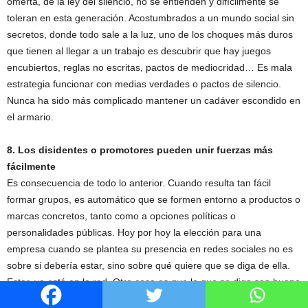
omertá, de la ley del silencio, no se entienden y difícilmente se
toleran en esta generación. Acostumbrados a un mundo social sin
secretos, donde todo sale a la luz, uno de los choques más duros
que tienen al llegar a un trabajo es descubrir que hay juegos
encubiertos, reglas no escritas, pactos de mediocridad… Es mala
estrategia funcionar con medias verdades o pactos de silencio.
Nunca ha sido más complicado mantener un cadáver escondido en
el armario.
8. Los disidentes o promotores pueden unir fuerzas más
fácilmente
Es consecuencia de todo lo anterior. Cuando resulta tan fácil
formar grupos, es automático que se formen entorno a productos o
marcas concretos, tanto como a opciones políticas o
personalidades públicas. Hoy por hoy la elección para una
empresa cuando se plantea su presencia en redes sociales no es
sobre si debería estar, sino sobre qué quiere que se diga de ella.
Estar, ya está en la red. Otra cosa es que lo que se diga sea bueno
o malo. La proliferación de blogs y foros de discusión ha permitido