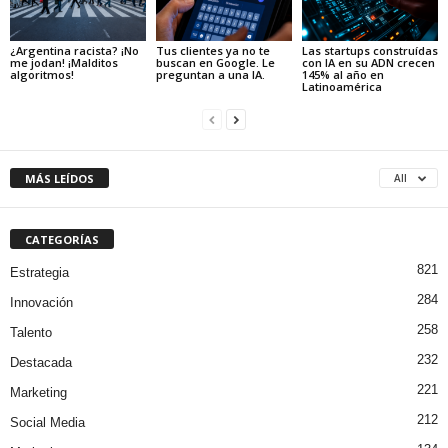
¿Argentina racista? ¡No
Tus clientes ya no te
Las startups construídas
me jodan! ¡Malditos
buscan en Google. Le
con IA en su ADN crecen
algoritmos!
preguntan a una IA.
145% al año en
Latinoamérica
MÁS LEÍDOS
All
CATEGORÍAS
821
Estrategia
284
Innovación
258
Talento
232
Destacada
221
Marketing
212
Social Media