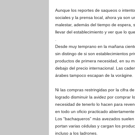
Aunque los reportes de saqueos o intent
sociales y la prensa local, ahora ya son 
malestar, además del tiempo de espera, 
llevar del establecimiento y ver que lo q
.
Desde muy temprano en la mañana ciento
sin distingo de si son establecimientos 
productos de primera necesidad, en su ma
debajo del precio internacional. Las cad
árabes tampoco escapan de la vorágine.
Ni las compras restringidas por la cifra d
logrado disminuir la avidez por comprar l
necesidad de tenerlo lo hacen para reven
en todo un oficio practicado abiertament
Los “bachaqueros” más avezados suelen 
portan varias cédulas y cargan los product
incluso a los ladrones.