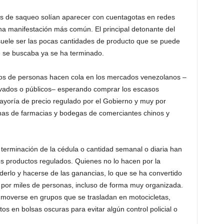
os de saqueo solían aparecer con cuentagotas en redes
una manifestación más común. El principal detonante del
suele ser las pocas cantidades de producto que se puede
ue se buscaba ya se ha terminado.
s de personas hacen cola en los mercados venezolanos –
privados o públicos– esperando comprar los escasos
yoría de precio regulado por el Gobierno y muy por
enas de farmacias y bodegas de comerciantes chinos y
e terminación de la cédula o cantidad semanal o diaria han
os productos regulados. Quienes no lo hacen por la
derlo y hacerse de las ganancias, lo que se ha convertido
e por miles de personas, incluso de forma muy organizada.
moverse en grupos que se trasladan en motocicletas,
os en bolsas oscuras para evitar algún control policial o