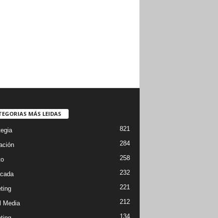
TEGORIAS MÁS LEIDAS
821
tegia
284
ación
258
to
232
cada
221
ting
212
l Media
134
ting