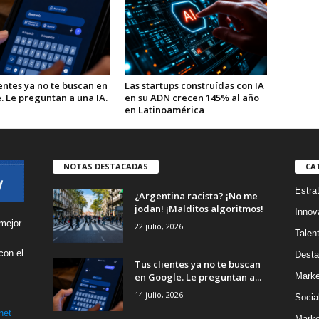
entes ya no te buscan en
Las startups construídas con IA
. Le preguntan a una IA.
en su ADN crecen 145% al año
en Latinoamérica
NOTAS DESTACADAS
CA
Estra
¿Argentina racista? ¡No me
jodan! ¡Malditos algoritmos!
Innov
mejor
22 julio, 2026
Talen
con el
Desta
Tus clientes ya no te buscan
s
en Google. Le preguntan a...
Marke
14 julio, 2026
Socia
net
Marke