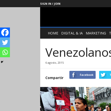
SIGN IN / JOIN
Management
Society
HOME
DIGITAL & IA
MARKETING
Venezolanos
6 agosto, 2015
Facebook
T
Compartir