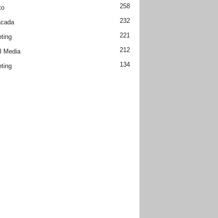
258
to
232
acada
221
ting
212
l Media
134
ting