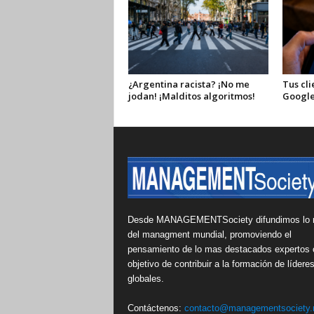
¿Argentina racista? ¡No me
Tus cli
jodan! ¡Malditos algoritmos!
Google
Desde MANAGEMENTSociety difundimos lo 
del managment mundial, promoviendo el
pensamiento de lo mas destacados expertos 
objetivo de contribuir a la formación de lídere
globales.
Contáctenos:
contacto@managementsociety.