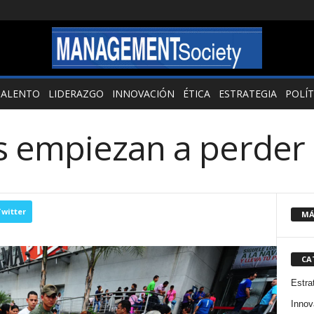
TALENTO
LIDERAZGO
INNOVACIÓN
ÉTICA
ESTRATEGIA
POLÍT
 empiezan a perder l
witter
MÁ
CA
Estra
Innov