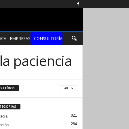
ICA
EMPRESAS
CONSULTORÍA
a paciencia
S LEÍDOS
All
TEGORÍAS
821
tegia
284
ación