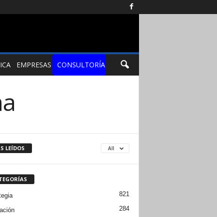
ICA
EMPRESAS
CONSULTORÍA
ma
S LEÍDOS
All
TEGORÍAS
821
tegia
284
ación