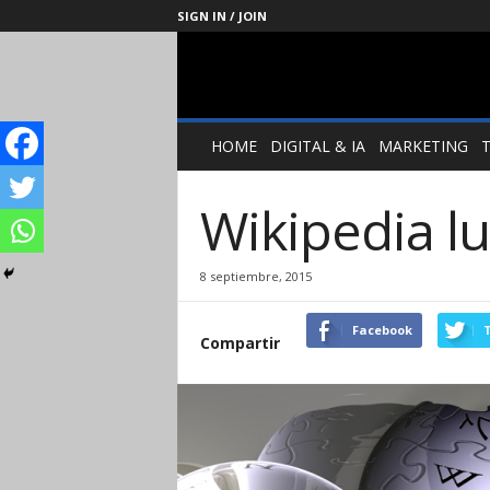
SIGN IN / JOIN
Management
Society
HOME
DIGITAL & IA
MARKETING
Wikipedia lu
8 septiembre, 2015
Facebook
T
Compartir