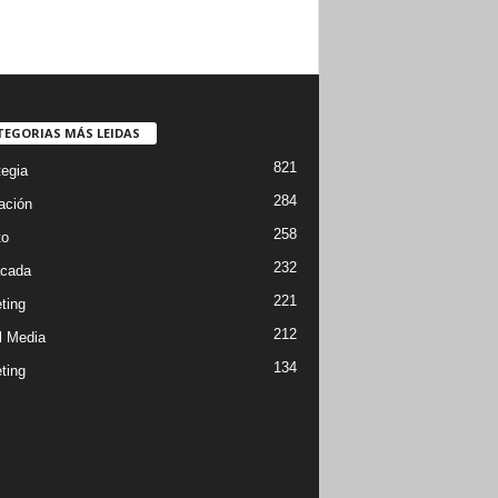
TEGORIAS MÁS LEIDAS
821
tegia
284
ación
258
to
232
cada
221
ting
212
l Media
134
ting