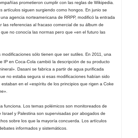
compañías prometieron cumplir con las reglas de Wikipedia.
s artículos siguen surgiendo como hongos. En junio se
 una agencia norteamericana de RRPP, modificó la entrada
r las referencias al fracaso comercial de su álbum de
que no conocía las normas pero que «en el futuro las
modificaciones sólo tienen que ser sutiles. En 2011, una
e IP en Coca-Cola cambió la descripción de su producto
eral». Dasani se fabrica a partir de agua purificada
 que no estaba segura si esas modificaciones habían sido
staban en el «espíritu de los principios que rigen a Coke
ne».
dia funciona. Los temas polémicos son monitoreados de
re Israel y Palestina son supervisadas por abogados de
chos sobre los que la mayoría concuerda. Los artículos
ebates informados y sistemáticos.