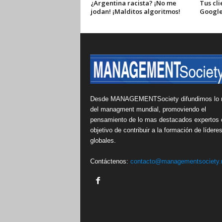
¿Argentina racista? ¡No me
Tus cli
jodan! ¡Malditos algoritmos!
Google
Desde MANAGEMENTSociety difundimos lo 
del managment mundial, promoviendo el
pensamiento de lo mas destacados expertos 
objetivo de contribuir a la formación de lídere
globales.
Contáctenos:
contacto@managementsociety.