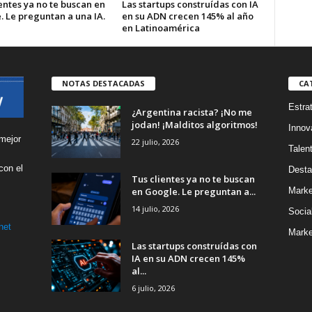
entes ya no te buscan en
Las startups construídas con IA
. Le preguntan a una IA.
en su ADN crecen 145% al año
en Latinoamérica
NOTAS DESTACADAS
CA
Estra
¿Argentina racista? ¡No me
jodan! ¡Malditos algoritmos!
Innov
mejor
22 julio, 2026
Talen
con el
Desta
Tus clientes ya no te buscan
s
en Google. Le preguntan a...
Marke
14 julio, 2026
Socia
net
Marke
Las startups construídas con
IA en su ADN crecen 145%
al...
6 julio, 2026