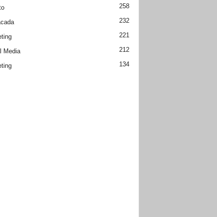
258
to
232
acada
221
ting
212
l Media
134
ting