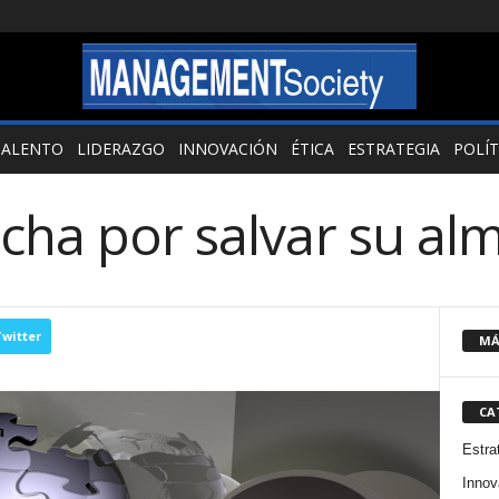
TALENTO
LIDERAZGO
INNOVACIÓN
ÉTICA
ESTRATEGIA
POLÍT
cha por salvar su al
witter
MÁ
CA
Estra
Innov