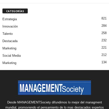
CATEGORÍAS
821
Estrategia
284
Innovación
258
Talento
232
Destacada
221
Marketing
212
Social Media
134
Marketing
Desde MANAGEMENTSociety difundimos lo mejor del managment
mundial, promoviendo el pensamiento de lo mas destacados expertos