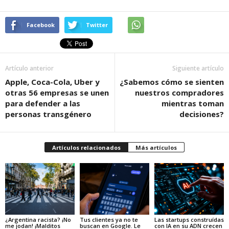
Facebook
Twitter
Artículo anterior
Siguiente artículo
Apple, Coca-Cola, Uber y
¿Sabemos cómo se sienten
otras 56 empresas se unen
nuestros compradores
para defender a las
mientras toman
personas transgénero
decisiones?
Artículos relacionados
Más artículos
¿Argentina racista? ¡No
Tus clientes ya no te
Las startups construídas
me jodan! ¡Malditos
buscan en Google. Le
con IA en su ADN crecen