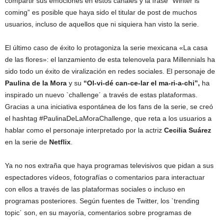
compartir sus emociones en estos canales y la frase “Winter is
coming” es posible que haya sido el titular de post de muchos
usuarios, incluso de aquellos que ni siquiera han visto la serie.
El último caso de éxito lo protagoniza la serie mexicana «La casa
de las flores»: el lanzamiento de esta telenovela para Millennials ha
sido todo un éxito de viralización en redes sociales. El personaje de
Paulina de la Mora
y su
“Ol-vi-dé can-ce-lar el ma-ri-a-chi”,
ha
inspirado un nuevo `challenge´ a través de estas plataformas.
Gracias a una iniciativa espontánea de los fans de la serie, se creó
el hashtag #PaulinaDeLaMoraChallenge, que reta a los usuarios a
hablar como el personaje interpretado por la actriz
Cecilia Suárez
en la serie de
Netflix
.
Ya no nos extraña que haya programas televisivos que pidan a sus
espectadores vídeos, fotografías o comentarios para interactuar
con ellos a través de las plataformas sociales o incluso en
programas posteriores. Según fuentes de Twitter, los `trending
topic´ son, en su mayoría, comentarios sobre programas de