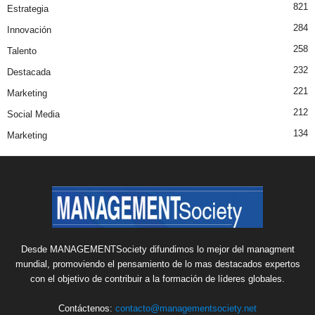
821
Estrategia
284
Innovación
258
Talento
232
Destacada
221
Marketing
212
Social Media
134
Marketing
Desde MANAGEMENTSociety difundimos lo mejor del managment
mundial, promoviendo el pensamiento de lo mas destacados expertos
con el objetivo de contribuir a la formación de líderes globales.
Contáctenos:
contacto@managementsociety.net