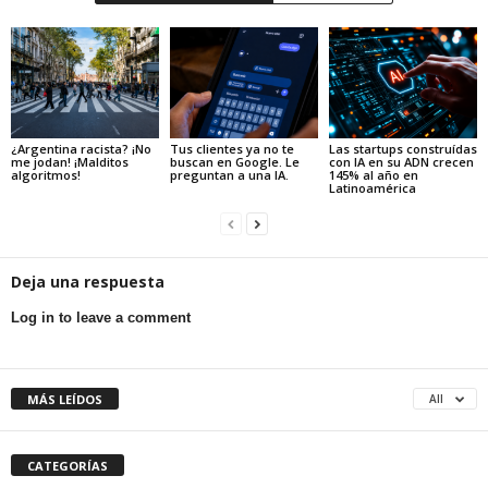
¿Argentina racista? ¡No
Tus clientes ya no te
Las startups construídas
me jodan! ¡Malditos
buscan en Google. Le
con IA en su ADN crecen
algoritmos!
preguntan a una IA.
145% al año en
Latinoamérica
Deja una respuesta
Log in to leave a comment
MÁS LEÍDOS
All
CATEGORÍAS