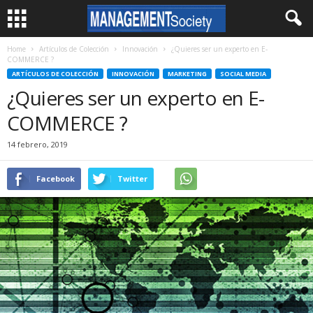
Home
Artículos de Colección
Innovación
¿Quieres ser un experto en E-
COMMERCE ?
ARTÍCULOS DE COLECCIÓN
INNOVACIÓN
MARKETING
SOCIAL MEDIA
¿Quieres ser un experto en E-
COMMERCE ?
14 febrero, 2019
Facebook
Twitter