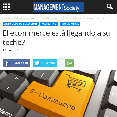
Home
Artículos de Colección
Marketing
El ecommerce está llegando a su techo?
ARTÍCULOS DE COLECCIÓN
MARKETING
SOCIAL MEDIA
El ecommerce está llegando a su
techo?
17 junio, 2019
Facebook
Twitter