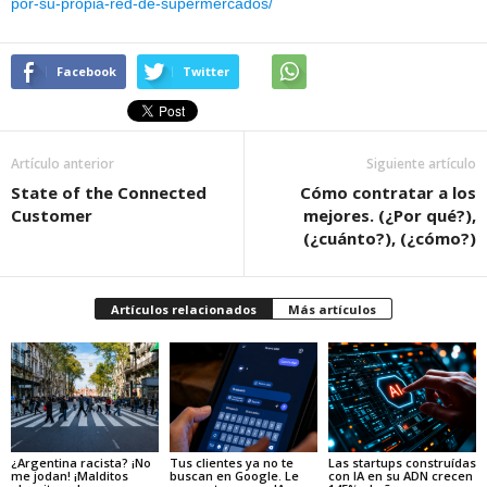
por-su-propia-red-de-supermercados/
Facebook
Twitter
Artículo anterior
Siguiente artículo
State of the Connected
Cómo contratar a los
Customer
mejores. (¿Por qué?),
(¿cuánto?), (¿cómo?)
Artículos relacionados
Más artículos
¿Argentina racista? ¡No
Tus clientes ya no te
Las startups construídas
me jodan! ¡Malditos
buscan en Google. Le
con IA en su ADN crecen