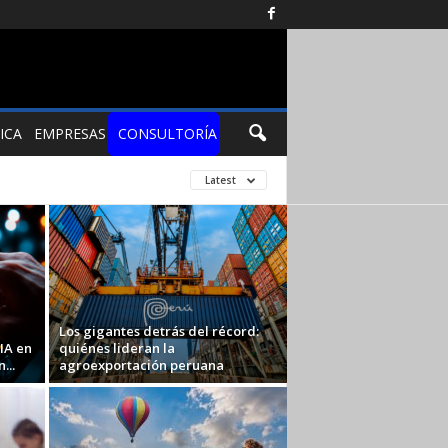
ICA
EMPRESAS
CONSULTORÍA
Latest
Los gigantes detrás del récord:
IA en
quiénes lideran la
...
agroexportación peruana