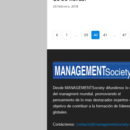
26 febrero, 2018
...
...
1
39
40
41
47
Desde MANAGEMENTSociety difundimos lo 
del managment mundial, promoviendo el
pensamiento de lo mas destacados expertos 
objetivo de contribuir a la formación de lídere
globales.
Contáctenos:
contacto@managementsociety.