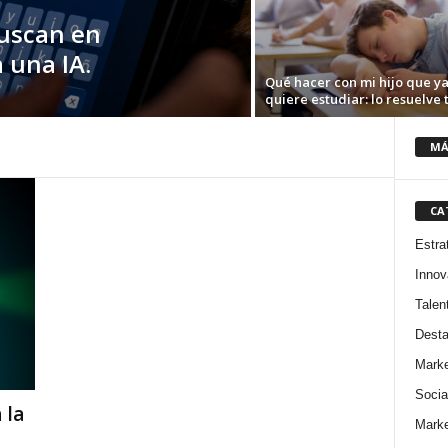
buscan en
 una IA.
Qué hacer con mi hijo que ya
quiere estudiar: lo resuelve t
MÁ
CA
Estra
Innov
Talen
Dest
Marke
Socia
 la
Marke