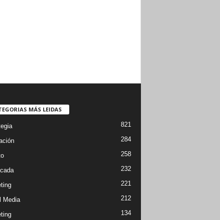
TEGORIAS MÁS LEIDAS
821
tegia
284
ación
258
to
232
cada
221
ting
212
l Media
134
ting