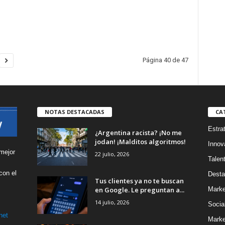
Página 40 de 47
NOTAS DESTACADAS
CA
Estra
¿Argentina racista? ¡No me
jodan! ¡Malditos algoritmos!
Innov
mejor
22 julio, 2026
Talen
con el
Desta
Tus clientes ya no te buscan
s
en Google. Le preguntan a...
Marke
14 julio, 2026
Socia
net
Marke