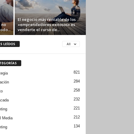
El negocio más rentable de los
 no
«emprendedores exitosos» es
odo...
venderte el curso de...
S LEÍDOS
All
TEGORÍAS
821
tegia
284
ación
258
to
232
acada
221
ting
212
l Media
134
ting