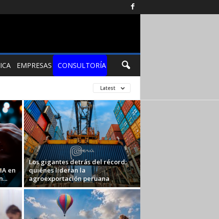
ICA
EMPRESAS
CONSULTORÍA
Latest
Los gigantes detrás del récord:
IA en
quiénes lideran la
...
agroexportación peruana