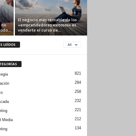
El negocio más rentable de los
 no
«emprendedores exitosos» es
odo...
venderte el curso de...
S LEÍDOS
All
TEGORÍAS
821
tegia
284
ación
258
to
232
acada
221
ting
212
l Media
134
ting