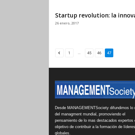
Startup revolution: la inno
26 enero, 2017
...
1
45
46
47
Desde MANAGEMENTSociety difundimos lo 
del managment mundial, promoviendo el
pensamiento de lo mas destacados expertos 
objetivo de contribuir a la formación de lídere
globales.