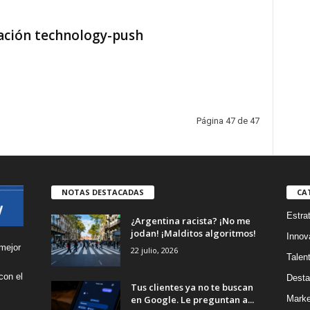
vación technology-push
Página 47 de 47
NOTAS DESTACADAS
CA
Estra
¿Argentina racista? ¡No me
jodan! ¡Malditos algoritmos!
Innov
mejor
22 julio, 2026
Talen
con el
Desta
Tus clientes ya no te buscan
s
en Google. Le preguntan a...
Marke