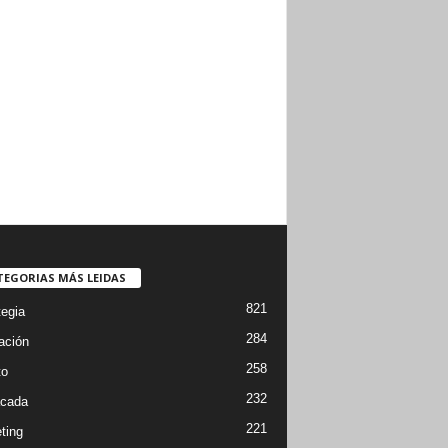
TEGORIAS MÁS LEIDAS
821
tegia
284
ación
258
to
232
cada
221
ting