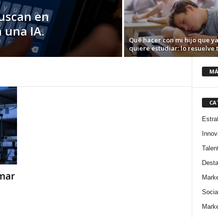
buscan en
 una IA.
Qué hacer con mi hijo que ya
quiere estudiar: lo resuelve t
MÁ
CA
Estra
Innov
Talen
Dest
omar
Marke
Socia
Marke